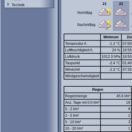
21
22
Technik
Vormittag
Nachmittag
Minimum
Zei
Temperatur A.
-1.2 °C
07:00
Luftfeuchtigkeit A.
24 %
16:55
Luftdruck
1012.3 hPa
16:50
Taupunkt
-2.4 °C
01:40
Windchill
-2.3 °C
07:35
Windgeschwindigkeit
Regen
Regenmenge
45.6 l/m²
Anz. Tage mit 0.0 l/m²
16
0 - 2 l/m²
9
2 - 5 l/m²
2
5 - 10 l/m²
3
10 - 20 l/m²
1