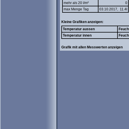
mehr als 20 l/m²
0
max Menge Tag
03.10.2017, 11.4l
Kleine Grafiken anzeigen:
Temperatur aussen
Feuch
Temperatur innen
Feuch
Grafik mit allen Messwerten anzeigen