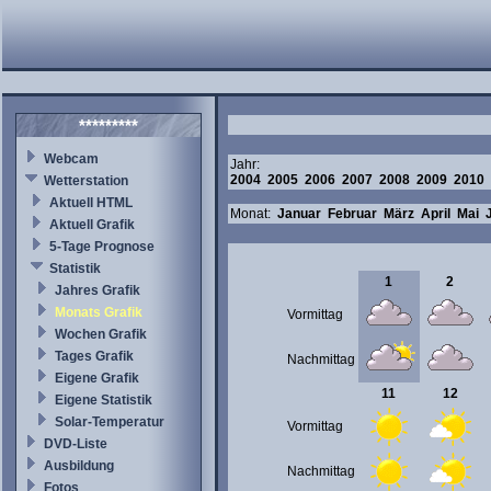
*********
Webcam
Jahr:
2004
2005
2006
2007
2008
2009
2010
Wetterstation
Aktuell HTML
Monat:
Januar
Februar
März
April
Mai
Aktuell Grafik
5-Tage Prognose
Statistik
1
2
Jahres Grafik
Monats Grafik
Vormittag
Wochen Grafik
Tages Grafik
Nachmittag
Eigene Grafik
11
12
Eigene Statistik
Solar-Temperatur
Vormittag
DVD-Liste
Ausbildung
Nachmittag
Fotos