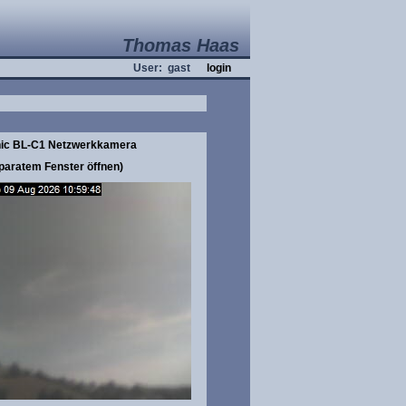
Thomas Haas
User: gast
login
ic BL-C1 Netzwerkkamera
eparatem Fenster öffnen)