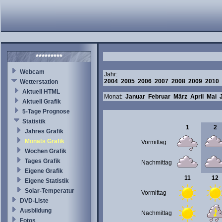
*********
Webcam
Jahr:
2004
2005
2006
2007
2008
2009
2010
Wetterstation
Aktuell HTML
Monat:
Januar
Februar
März
April
Mai
Aktuell Grafik
5-Tage Prognose
Statistik
1
2
Jahres Grafik
Monats Grafik
Vormittag
Wochen Grafik
Tages Grafik
Nachmittag
Eigene Grafik
11
12
Eigene Statistik
Solar-Temperatur
Vormittag
DVD-Liste
Ausbildung
Nachmittag
Fotos