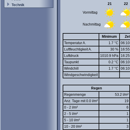
21
22
Technik
Vormittag
Nachmittag
Minimum
Zei
Temperatur A.
1.7 °C
06:10
Luftfeuchtigkeit A.
30 %
16:55
Luftdruck
1010.9 hPa
16:25
Taupunkt
0.2 °C
06:10
Windchill
1.7 °C
06:10
Windgeschwindigkeit
Regen
Regenmenge
53.2 l/m²
Anz. Tage mit 0.0 l/m²
19
0 - 2 l/m²
6
2 - 5 l/m²
1
5 - 10 l/m²
1
10 - 20 l/m²
3