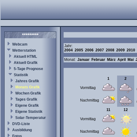
*********
Webcam
Jahr:
2004
2005
2006
2007
2008
2009
2010
Wetterstation
Aktuell HTML
Monat:
Januar
Februar
März
April
Mai
Aktuell Grafik
5-Tage Prognose
Statistik
1
2
Jahres Grafik
Monats Grafik
Vormittag
Wochen Grafik
Tages Grafik
Nachmittag
Eigene Grafik
11
12
Eigene Statistik
Solar-Temperatur
Vormittag
DVD-Liste
Ausbildung
Nachmittag
Fotos