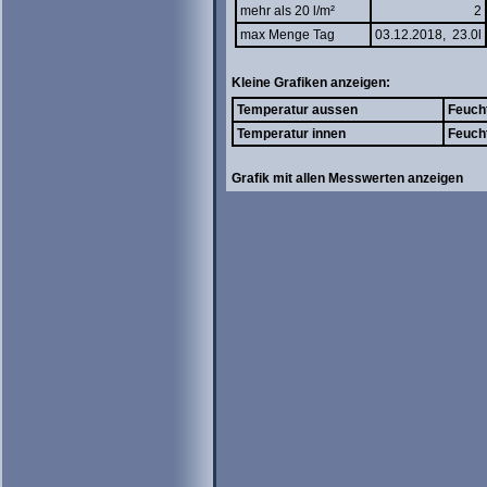
mehr als 20 l/m²
2
max Menge Tag
03.12.2018, 23.0l
Kleine Grafiken anzeigen:
Temperatur aussen
Feuch
Temperatur innen
Feuch
Grafik mit allen Messwerten anzeigen