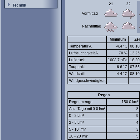
21
22
Technik
Vormittag
Nachmittag
Minimum
Zei
Temperatur A.
-4.4 °C
08:10
Luftfeuchtigkeit A.
70 %
13:25
Luftdruck
1008.7 hPa
18:20
Taupunkt
-6.6 °C
07:55
Windchill
-4.4 °C
08:10
Windgeschwindigkeit
Regen
Regenmenge
150.0 l/m²
Anz. Tage mit 0.0 l/m²
8
0 - 2 l/m²
9
2 - 5 l/m²
4
5 - 10 l/m²
3
10 - 20 l/m²
5