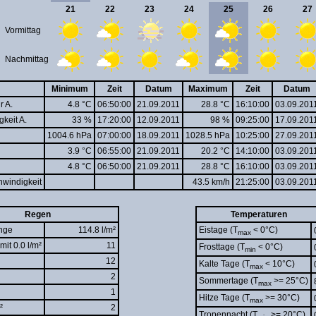
21
22
23
24
25
26
27
Vormittag
Nachmittag
Minimum
Zeit
Datum
Maximum
Zeit
Datum
r A.
4.8 °C
06:50:00
21.09.2011
28.8 °C
16:10:00
03.09.201
gkeit A.
33 %
17:20:00
12.09.2011
98 %
09:25:00
17.09.201
1004.6 hPa
07:00:00
18.09.2011
1028.5 hPa
10:25:00
27.09.201
3.9 °C
06:55:00
21.09.2011
20.2 °C
14:10:00
03.09.201
4.8 °C
06:50:00
21.09.2011
28.8 °C
16:10:00
03.09.201
windigkeit
43.5 km/h
21:25:00
03.09.201
Regen
Temperaturen
nge
114.8 l/m²
Eistage (T
< 0°C)
max
mit 0.0 l/m²
11
Frosttage (T
< 0°C)
min
12
Kalte Tage (T
< 10°C)
max
2
Sommertage (T
>= 25°C)
max
1
Hitze Tage (T
>= 30°C)
max
²
2
Tropennacht (T
>= 20°C)