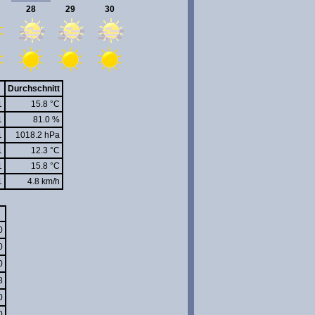
28
29
30
Durchschnitt
1
15.8 °C
1
81.0 %
1
1018.2 hPa
1
12.3 °C
1
15.8 °C
1
4.8 km/h
0
0
0
8
0
0