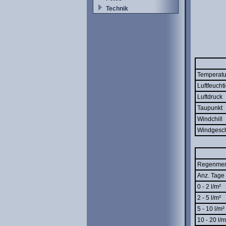
Technik
Temperatu
Luftfeuchti
Luftdruck
Taupunkt
Windchill
Windgesch
Regenme
Anz. Tage 
0 - 2 l/m²
2 - 5 l/m²
5 - 10 l/m²
10 - 20 l/m