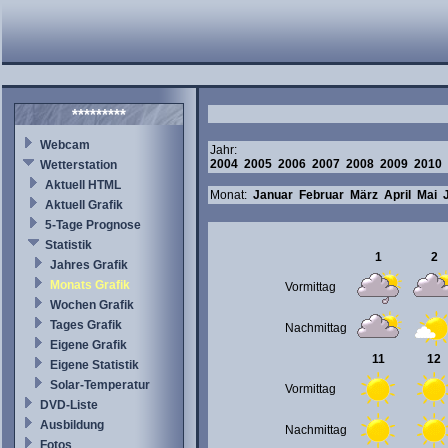
*********
Webcam
Jahr:
2004
2005
2006
2007
2008
2009
2010
Wetterstation
Aktuell HTML
Monat:
Januar
Februar
März
April
Mai
Aktuell Grafik
5-Tage Prognose
Statistik
1
2
Jahres Grafik
Monats Grafik
Vormittag
Wochen Grafik
Tages Grafik
Nachmittag
Eigene Grafik
11
12
Eigene Statistik
Solar-Temperatur
Vormittag
DVD-Liste
Ausbildung
Nachmittag
Fotos