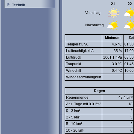
21
22
Technik
Vormittag
Nachmittag
Minimum
Zei
Temperatur A.
4.6 °C
01:50
Luftfeuchtigkeit A.
35 %
17:00
Luftdruck
1001.1 hPa
03:50
Taupunkt
3.0 °C
01:45
Windchill
0.4 °C
10:05
Windgeschwindigkeit
Regen
Regenmenge
49.4 l/m²
Anz. Tage mit 0.0 l/m²
18
0 - 2 l/m²
4
2 - 5 l/m²
5
5 - 10 l/m²
2
10 - 20 l/m²
0