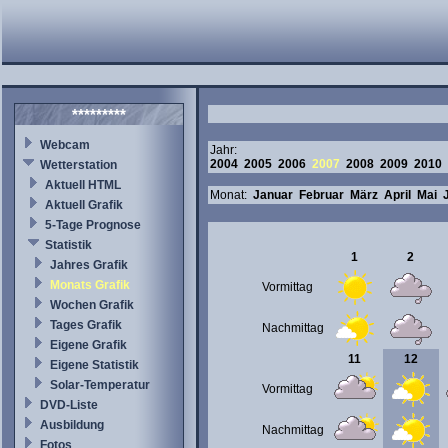
*********
Webcam
Jahr:
2004
2005
2006
2007
2008
2009
2010
Wetterstation
Aktuell HTML
Monat:
Januar
Februar
März
April
Mai
Aktuell Grafik
5-Tage Prognose
Statistik
1
2
Jahres Grafik
Monats Grafik
Vormittag
Wochen Grafik
Tages Grafik
Nachmittag
Eigene Grafik
11
12
Eigene Statistik
Solar-Temperatur
Vormittag
DVD-Liste
Ausbildung
Nachmittag
Fotos