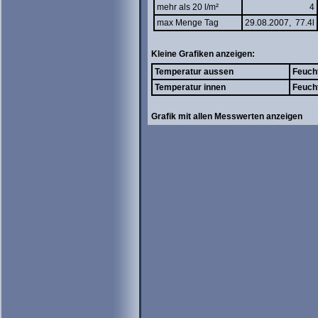
mehr als 20 l/m²
4
max Menge Tag
29.08.2007, 77.4l
Kleine Grafiken anzeigen:
Temperatur aussen
Feuch
Temperatur innen
Feuch
Grafik mit allen Messwerten anzeigen