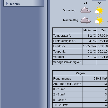
21
22
Technik
Vormittag
Nachmittag
Minimum
Zeit
Temperatur A.
8.2 °C
07:00:0
Luftfeuchtigkeit A.
38 %
15:21:0
Luftdruck
1005 hPa
03:25:0
Taupunkt
5.2 °C
06:11:0
Windchill
5.7 °C
12:21:0
Windgeschwindigkeit
Regen
Regenmenge
280.8 l/m²
Anz. Tage mit 0.0 l/m²
13
0 - 2 l/m²
4
2 - 5 l/m²
3
5 - 10 l/m²
3
10 - 20 l/m²
4