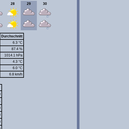
28
29
30
Durchschnitt
6.3 °C
87.4 %
1014.1 hPa
4.3 °C
6.0 °C
6.8 km/h
0
4
0
0
0
0