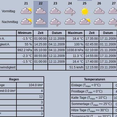
21
22
23
24
25
26
27
Vormittag
Nachmittag
Minimum
Zeit
Datum
Maximum
Zeit
Datum
r A.
-1.5 °C
01:00:00
12.11.2009
16.4 °C
17:35:00
17.11.2009
gkeit A.
55 %
14:25:00
04.11.2009
100 %
02:45:00
01.11.2009
992.2 hPa
05:10:00
04.11.2009
1030.8 hPa
02:10:00
21.11.2009
-2.3 °C
00:55:00
12.11.2009
11.3 °C
14:55:00
17.11.2009
-1.5 °C
01:00:00
12.11.2009
16.4 °C
17:40:00
17.11.2009
windigkeit
51.5 km/h
12:15:00
23.11.2009
Regen
Temperaturen
nge
104.0 l/m²
Eistage (T
< 0°C)
max
mit 0.0 l/m²
4
Frosttage (T
< 0°C)
min
12
Kalte Tage (T
< 10°C)
1
max
3
Sommertage (T
>= 25°C)
max
8
Hitze Tage (T
>= 30°C)
max
²
3
Tropennacht (T
>= 20°C)