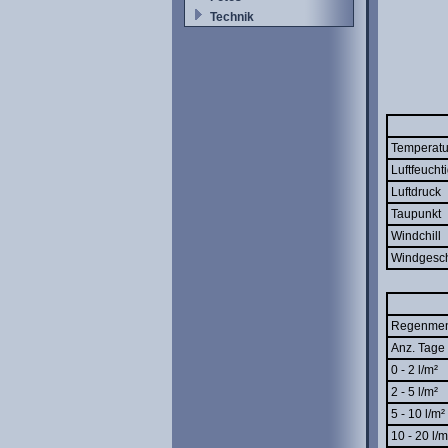
Technik
Temperatu
Luftfeuchti
Luftdruck
Taupunkt
Windchill
Windgesch
Regenme
Anz. Tage 
0 - 2 l/m²
2 - 5 l/m²
5 - 10 l/m²
10 - 20 l/m