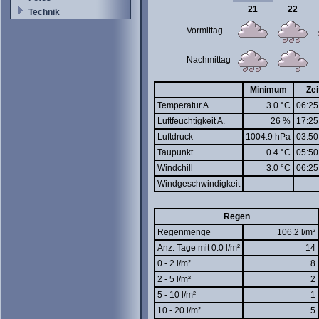
21
22
Technik
Vormittag
Nachmittag
Minimum
Zei
Temperatur A.
3.0 °C
06:25
Luftfeuchtigkeit A.
26 %
17:25
Luftdruck
1004.9 hPa
03:50
Taupunkt
0.4 °C
05:50
Windchill
3.0 °C
06:25
Windgeschwindigkeit
Regen
Regenmenge
106.2 l/m²
Anz. Tage mit 0.0 l/m²
14
0 - 2 l/m²
8
2 - 5 l/m²
2
5 - 10 l/m²
1
10 - 20 l/m²
5