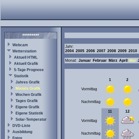
*********
Webcam
Jahr:
2004
2005
2006
2007
2008
2009
2010
Wetterstation
Aktuell HTML
Monat:
Januar
Februar
März
April
Mai
Aktuell Grafik
5-Tage Prognose
Statistik
1
2
Jahres Grafik
Monats Grafik
Vormittag
Wochen Grafik
Tages Grafik
Nachmittag
Eigene Grafik
11
12
Eigene Statistik
Solar-Temperatur
Vormittag
DVD-Liste
Ausbildung
Nachmittag
Fotos