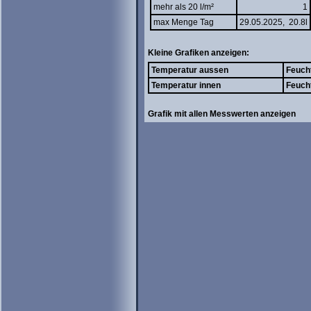
mehr als 20 l/m²
1
max Menge Tag
29.05.2025, 20.8l
Kleine Grafiken anzeigen:
Temperatur aussen
Feuch
Temperatur innen
Feuch
Grafik mit allen Messwerten anzeigen