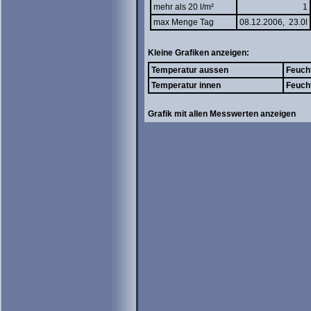
mehr als 20 l/m²
1
max Menge Tag
08.12.2006, 23.0l
Kleine Grafiken anzeigen:
Temperatur aussen
Feuch
Temperatur innen
Feuch
Grafik mit allen Messwerten anzeigen