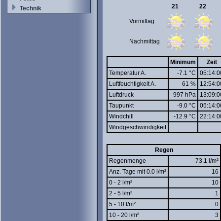
21
22
Technik
Vormittag
Nachmittag
Minimum
Zeit
Temperatur A.
-7.1 °C
05:14:0
Luftfeuchtigkeit A.
61 %
12:54:0
Luftdruck
997 hPa
13:09:0
Taupunkt
-9.0 °C
05:14:0
Windchill
-12.9 °C
22:14:0
Windgeschwindigkeit
Regen
Regenmenge
73.1 l/m²
Anz. Tage mit 0.0 l/m²
16
0 - 2 l/m²
10
2 - 5 l/m²
1
5 - 10 l/m²
0
10 - 20 l/m²
3