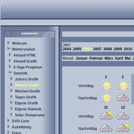
*********
Webcam
Jahr:
2004
2005
2006
2007
2008
2009
2010
Wetterstation
Aktuell HTML
Monat:
Januar
Februar
März
April
Mai
Aktuell Grafik
5-Tage Prognose
Statistik
1
2
Jahres Grafik
Monats Grafik
Vormittag
Wochen Grafik
Tages Grafik
Nachmittag
Eigene Grafik
11
12
Eigene Statistik
Solar-Temperatur
Vormittag
DVD-Liste
Ausbildung
Nachmittag
Fotos