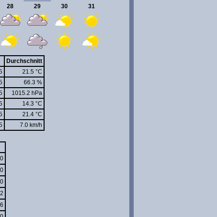
28
29
30
31
Durchschnitt
5
21.5 °C
5
66.3 %
5
1015.2 hPa
5
14.3 °C
5
21.4 °C
5
7.0 km/h
0
0
0
2
6
0