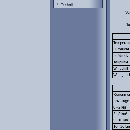
Technik
Vo
Na
Temperatu
Luftfeuchti
Luftdruck
Taupunkt
Windchill
Windgesch
Regenme
Anz. Tage 
0 - 2 l/m²
2 - 5 l/m²
5 - 10 l/m²
10 - 20 l/m