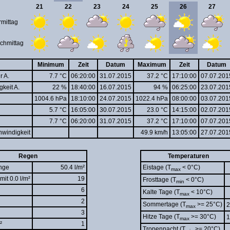
21
22
23
24
25
26
27
rmittag
chmittag
Minimum
Zeit
Datum
Maximum
Zeit
Datum
r A.
7.7 °C
06:20:00
31.07.2015
37.2 °C
17:10:00
07.07.201
gkeit A.
22 %
18:40:00
16.07.2015
94 %
06:25:00
23.07.201
1004.6 hPa
18:10:00
24.07.2015
1022.4 hPa
08:00:00
03.07.201
5.7 °C
16:05:00
30.07.2015
23.0 °C
14:15:00
02.07.201
7.7 °C
06:20:00
31.07.2015
37.2 °C
17:10:00
07.07.201
windigkeit
49.9 km/h
13:05:00
27.07.201
Regen
Temperaturen
nge
50.4 l/m²
Eistage (T
< 0°C)
max
mit 0.0 l/m²
19
Frosttage (T
< 0°C)
min
6
Kalte Tage (T
< 10°C)
max
2
Sommertage (T
>= 25°C)
2
max
3
Hitze Tage (T
>= 30°C)
1
max
²
1
Tropennacht (T
>= 20°C)