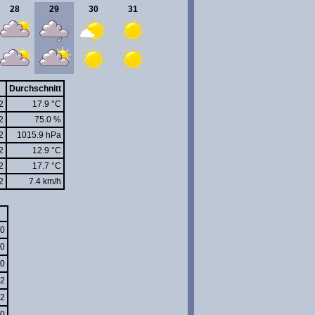
28
29
30
31
Durchschnitt
2
17.9 °C
2
75.0 %
2
1015.9 hPa
2
12.9 °C
2
17.7 °C
2
7.4 km/h
0
0
0
2
2
0