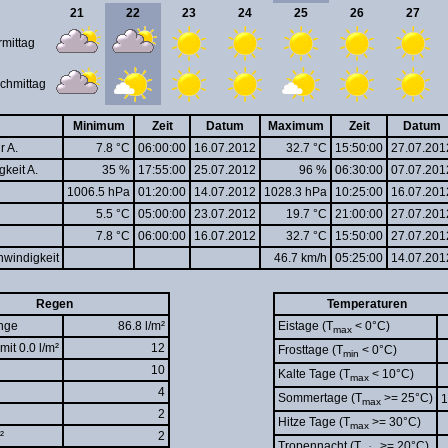
21
22
23
24
25
26
27
rmittag
chmittag
Minimum
Zeit
Datum
Maximum
Zeit
Datum
r A.
7.8 °C
06:00:00
16.07.2012
32.7 °C
15:50:00
27.07.201
gkeit A.
35 %
17:55:00
25.07.2012
96 %
06:30:00
07.07.201
1006.5 hPa
01:20:00
14.07.2012
1028.3 hPa
10:25:00
16.07.201
5.5 °C
05:00:00
23.07.2012
19.7 °C
21:00:00
27.07.201
7.8 °C
06:00:00
16.07.2012
32.7 °C
15:50:00
27.07.201
windigkeit
46.7 km/h
05:25:00
14.07.201
Regen
Temperaturen
nge
86.8 l/m²
Eistage (T
< 0°C)
max
mit 0.0 l/m²
12
Frosttage (T
< 0°C)
min
10
Kalte Tage (T
< 10°C)
max
4
Sommertage (T
>= 25°C)
1
max
2
Hitze Tage (T
>= 30°C)
max
²
2
Tropennacht (T
>= 20°C)