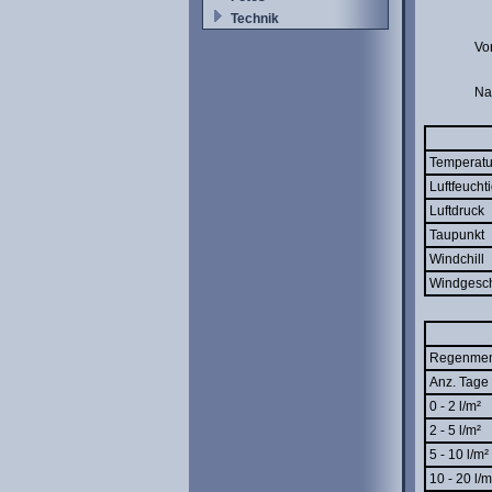
Technik
Vo
Na
Temperatu
Luftfeuchti
Luftdruck
Taupunkt
Windchill
Windgesch
Regenme
Anz. Tage 
0 - 2 l/m²
2 - 5 l/m²
5 - 10 l/m²
10 - 20 l/m